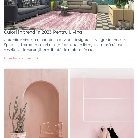
Culori în trend în 2023 Pentru Living
Anul viitor vine și cu noutăți în privința designului livingurilor noastre.
Specialiștii propun culori mai „vii” pentru un living, o atmosferă mai
veselă, ca de vacanță, echilibrată de mobilier în cu…
Citește mai mult