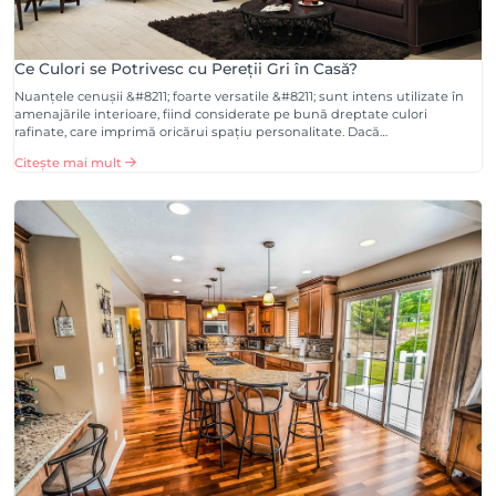
Ce Culori se Potrivesc cu Pereții Gri în Casă?
Nuanțele cenușii &#8211; foarte versatile &#8211; sunt intens utilizate în
amenajările interioare, fiind considerate pe bună dreptate culori
rafinate, care imprimă oricărui spațiu personalitate. Dacă…
Citește mai mult