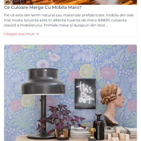
Ce Culoare Merge Cu Mobila Maro?
Fie că este din lemn natural sau materiale prefabricate, mobila din cele
mai multe locuințe este în diferite nuanțe de maro &#8211; culoarea
clasică a mobilierului. Primele mese și dulapuri din istor…
Citește mai mult