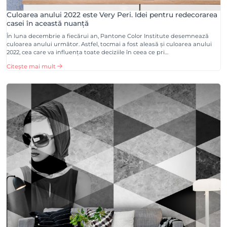
Culoarea anului 2022 este Very Peri. Idei pentru redecorarea
casei în această nuanță
În luna decembrie a fiecărui an, Pantone Color Institute desemnează
culoarea anului următor. Astfel, tocmai a fost aleasă și culoarea anului
2022, cea care va influența toate deciziile în ceea ce pri…
Citește mai mult