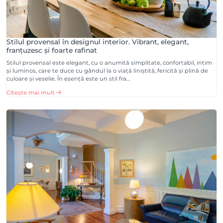
Stilul provensal în designul interior. Vibrant, elegant,
franțuzesc și foarte rafinat
Stilul provensal este elegant, cu o anumită simplitate, confortabil, intim
și luminos, care te duce cu gândul la o viață liniștită, fericită și plină de
culoare și veselie. În esență este un stil fra…
Citește mai mult