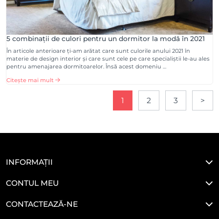
5 combinații de culori pentru un dormitor la modă în 2021
În articole anterioare ți-am arătat care sunt culorile anului 2021 în
materie de design interior și care sunt cele pe care specialiștii le-au ales
pentru amenajarea dormitoarelor. Însă acest domeniu …
Citește mai mult
1
2
3
>
INFORMAȚII
CONTUL MEU
CONTACTEAZĂ-NE