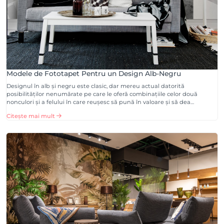
Modele de Fototapet Pentru un Design Alb-Negru
Designul în alb și negru este clasic, dar mereu actual datorită
posibilităților nenumărate pe care le oferă combinațiile celor două
nonculori și a felului în care reușesc să pună în valoare și să dea…
Citește mai mult