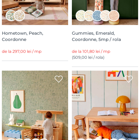
Hometown, Peach,
Gummies, Emerald,
Coordonne
Coordonne, 5mp / rola
de la 297,00 lei / mp
de la 101,80 lei / mp
(509,00 lei / rola)