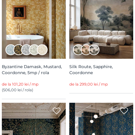
Byzantine Damask, Mustard,
Silk Route, Sapphire,
Coordonne, 5mp / rola
Coordonne
de la 101,20 lei / mp
de la 299,00 lei / mp
(506,00 lei / rola)