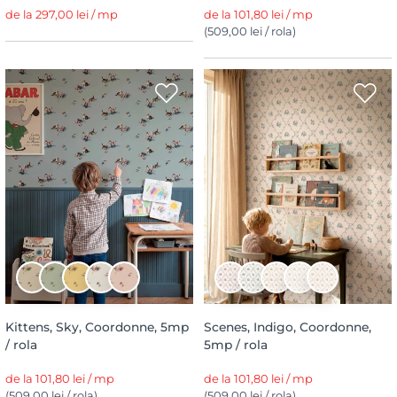
de la 297,00 lei / mp
de la 101,80 lei / mp
(509,00 lei / rola)
Kittens, Sky, Coordonne, 5mp
Scenes, Indigo, Coordonne,
/ rola
5mp / rola
de la 101,80 lei / mp
de la 101,80 lei / mp
(509,00 lei / rola)
(509,00 lei / rola)