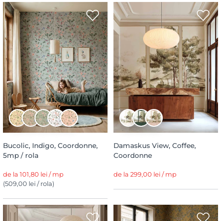
Bucolic, Indigo, Coordonne,
Damaskus View, Coffee,
5mp / rola
Coordonne
de la 101,80 lei / mp
de la 299,00 lei / mp
(509,00 lei / rola)