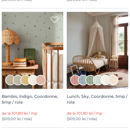
Bambis, Indigo, Coordonne,
Lunch, Sky, Coordonne, 5mp /
5mp / rola
rola
de la 101,80 lei / mp
de la 101,80 lei / mp
(509,00 lei / rola)
(509,00 lei / rola)