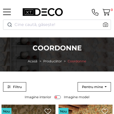
0
Cine caută, găsește!
COORDONNE
Acasă
Producător
Coordonne
Filtru
Pentru mine
Imagine interior
Imagine model
Nou
Nou