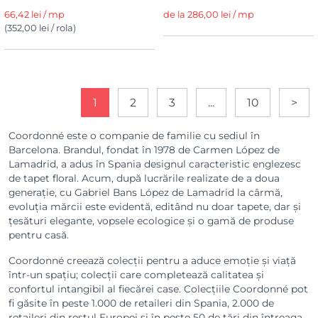
66,42 lei / mp
de la 286,00 lei / mp
(352,00 lei / rola)
1
2
3
...
10
>
Coordonné este o companie de familie cu sediul în
Barcelona. Brandul, fondat în 1978 de Carmen López de
Lamadrid, a adus în Spania designul caracteristic englezesc
de tapet floral. Acum, după lucrările realizate de a doua
generație, cu Gabriel Bans López de Lamadrid la cârmă,
evoluția mărcii este evidentă, editând nu doar tapete, dar și
țesături elegante, vopsele ecologice și o gamă de produse
pentru casă.
Coordonné creează colecții pentru a aduce emoție și viață
într-un spațiu; colecții care completează calitatea și
confortul intangibil al fiecărei case. Colecțiile Coordonné pot
fi găsite în peste 1.000 de retaileri din Spania, 2.000 de
retaileri din restul Europei și în peste 50 de țări din întreaga