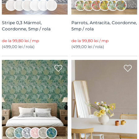
Stripe 0,3 Mármol,
Parrots, Antracita, Coordonne,
Coordonne, 5mp / rola
5mp / rola
de la 99,80 lei / mp
de la 99,80 lei / mp
(499,00 lei / rola)
(499,00 lei / rola)