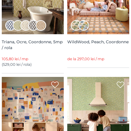
Triana, Ocre, Coordonne, 5mp
WildWood, Peach, Coordonne
/ rola
105,80 lei / mp
de la 297,00 lei / mp
(529,00 lei / rola)