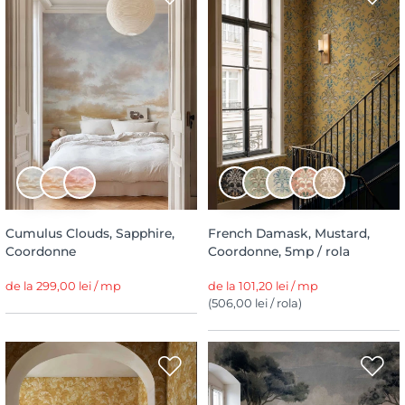
Cumulus Clouds, Sapphire,
French Damask, Mustard,
Coordonne
Coordonne, 5mp / rola
de la 299,00 lei / mp
de la 101,20 lei / mp
(506,00 lei / rola)