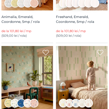
Animalia, Emerald,
Freehand, Emerald,
Coordonne, 5mp / rola
Coordonne, 5mp / rola
de la 101,80 lei / mp
de la 101,80 lei / mp
(509,00 lei / rola)
(509,00 lei / rola)