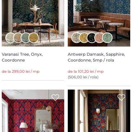
Varanasi Tree, Onyx,
Antwerp Damask, Sapphire,
Coordonne
Coordonne, 5mp / rola
de la 299,00 lei / mp
de la 101,20 lei / mp
(506,00 lei / rola)