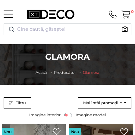
0
Cine caută, găsește!
GLAMORA
Acasă
Producător
Glamora
Filtru
Mai întâi promoțiile
Imagine interior
Imagine model
Nou
Nou