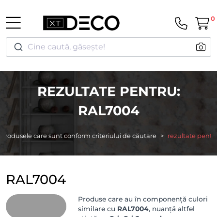
0
Cine caută, găsește!
REZULTATE PENTRU:
RAL7004
Produsele care sunt conform criteriului de căutare
rezultate pentr
RAL7004
Produse care au în componență culori
similare cu
RAL7004
, nuanță altfel