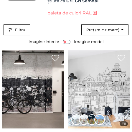
știută ca
Gri, Gri Semnal
paleta de culori RAL
Filtru
Preț (mic > mare)
Imagine interior
Imagine model
1