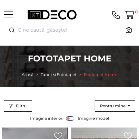
0
Cine caută, găsește!
FOTOTAPET HOME
Acasă
Tapet și Fototapet
Fototapet Home
Filtru
Pentru mine
Imagine interior
Imagine model