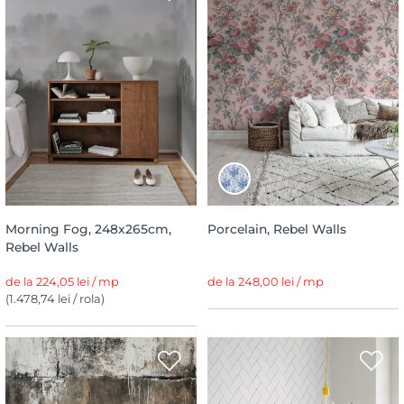
Morning Fog, 248x265cm,
Porcelain, Rebel Walls
Rebel Walls
de la 224,05 lei / mp
de la 248,00 lei / mp
(1.478,74 lei / rola)